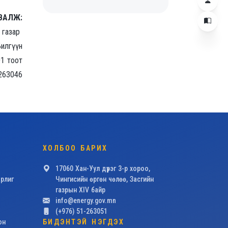
:
 газар
Билгүүн
01 тоот
263046
ХОЛБОО БАРИХ
17060 Хан-Уул дүүрэг 3-р хороо,
рлиг
Чингисийн өргөн чөлөө, Засгийн
газрын XIV байр
info@energy.gov.mn
(+976) 51-263051
он
БИДЭНТЭЙ НЭГДЭХ