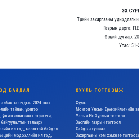
ЭХ СУРВАЛЖ
Төрийн захиргааны удирдлагын
Газрын дарга: П.
Өрөөний дугаар: 2
Утас: 51-
ОД БАЙДАЛ
ХУУЛЬ ТОГТООМЖ
 албан хаагчдын 2024 оны
Хууль
элийн тайлан, үнэлгээ
Монгол Улсын Ерөнхийлөгчийн за
эг, үйл ажиллагааны стратеги,
Улсын Их Хурлын тогтоол
 байгуулалтын талаарх
Засгийн газрын тогтоол
ийн ил тод, нээлттэй байдал
Сайдын тушаал
нөөцийн мэдээллийн ил тод,
Захиргааны хэм хэмжээ тогтоос