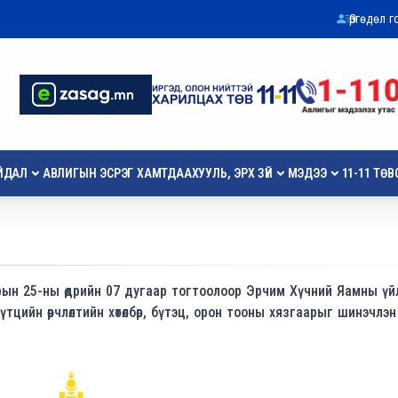
Өргөдөл 
ЙДАЛ
АВЛИГЫН ЭСРЭГ ХАМТДАА
ХУУЛЬ, ЭРХ ЗҮЙ
МЭДЭЭ
11-11 ТӨВ
ын 25-ны өдрийн 07 дугаар тогтоолоор Эрчим Хүчний Яамны үй
ийн өөрчлөлтийн хөтөлбөр, бүтэц, орон тооны хязгаарыг шинэчлэн