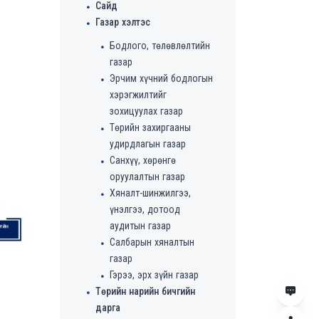
Сайд
Газар хэлтэс
Бодлого, төлөвлөлтийн
газар
Эрчим хүчний бодлогын
хэрэгжилтийг
зохицуулах газар
Төрийн захиргааны
удирдлагын газар
Санхүү, хөрөнгө
оруулалтын газар
Хяналт-шинжилгээ,
үнэлгээ, дотоод
аудитын газар
Салбарын хяналтын
газар
Гэрээ, эрх зүйн газар
Төрийн нарийн бичгийн
дарга