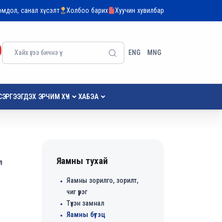
гомдол, санал хүсэлт
Холбоо барих
Хуучин хувилбар
ENG
MNG
СЭРГЭЭГДЭХ ЭРЧИМ ХҮЧ
ХАБЭА
Яамны тухай
л
Яамны зорилго, зорилт,
чиг үүрэг
Түүхэн замнал
Яамны бүтэц