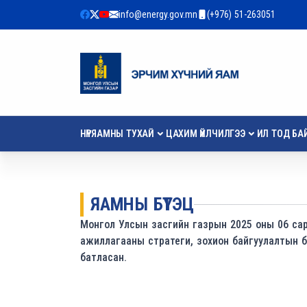
info@energy.gov.mn
(+976) 51-263051
НҮҮР
ЯАМНЫ ТУХАЙ
ЦАХИМ ҮЙЛЧИЛГЭЭ
ИЛ ТОД БА
ЯАМНЫ БҮТЭЦ
Монгол Улсын засгийн газрын 2025 оны 06 сар
ажиллагааны стратеги, зохион байгуулалтын бүтц
батласан.