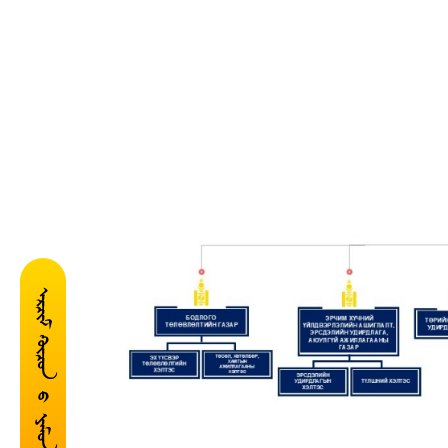
ᠡᠷᠴᠢᠮ ᢈᠦᠴᠦᠨ ᠦ᠋ ᠶᠠᠮᠦᠨ