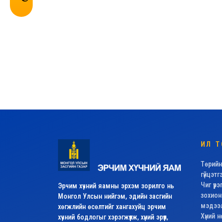
ИЛ Т
Төрийн
гүйцэтг
Чиг үүр
Эрчим хүчний яамны эрхэм зорилго нь
зохион
Монгол Улсын нийгэм, эдийн засгийн
мэдээлл
хөгжлийн өсөлтийг хангахуйц эрчим
Хүний 
хүчний бодлогыг хэрэгжүүлж, хүний эрүүл,