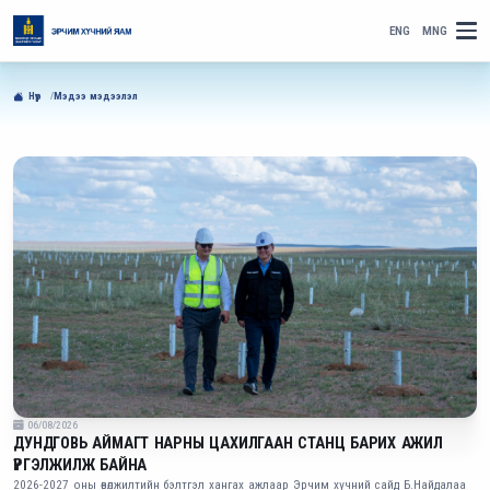
ENG
MNG
Нүүр
Мэдээ мэдээлэл
06/08/2026
ДУНДГОВЬ АЙМАГТ НАРНЫ ЦАХИЛГААН СТАНЦ БАРИХ АЖИЛ
ҮРГЭЛЖИЛЖ БАЙНА
2026-2027 оны өвөлжилтийн бэлтгэл хангах ажлаар Эрчим хүчний сайд Б.Найдалаа