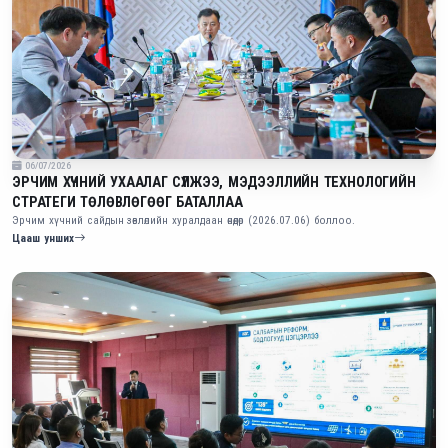
06/07/2026
ЭРЧИМ ХҮЧНИЙ УХААЛАГ СҮЛЖЭЭ, МЭДЭЭЛЛИЙН ТЕХНОЛОГИЙН
СТРАТЕГИ ТӨЛӨВЛӨГӨӨГ БАТАЛЛАА
Эрчим хүчний сайдын зөвлөлийн хуралдаан өнөөдөр (2026.07.06) боллоо.
Цааш унших