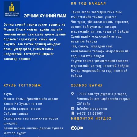
ИЛ ТОД БАЙДАЛ
Төрийн албан хаагчдын 2024 оны
гүйцэтгэлийн тайлан, үнэлгээ
Чиг үүрэг, үйл ажиллагааны стратеги,
Эрчим хүчний яамны эрхэм зорилго нь
зохион байгуулалтын талаарх
Монгол Улсын нийгэм, эдийн засгийн
мэдээллийн ил тод, нээлттэй байдал
хөгжлийн өсөлтийг хангахуйц эрчим хүчний
Хүний нөөцийн мэдээллийн ил тод,
бодлогыг хэрэгжүүлж, хүний эрүүл,
нээлттэй байдал
аюулгүй, тав тухтай орчинд амьдрах
Төсөв, санхүү, худалдан авах
болон үйлдвэрлэл, үйлчилгээний
ажиллагааны талаарх мэдээллийн ил
найдвартай, тогтвортой нөхцөлийг
тод, нээлттэй байдал
хангахад оршино.
Үзүүлж байгаа үйлчилгээний талаарх
мэдээллийн ил тод, нээлттэй байдал
Бусад мэдээллийн ил тод, нээлттэй
байдал
ХУУЛЬ ТОГТООМЖ
ХОЛБОО БАРИХ
Хууль
17060 Хан-Уул дүүрэг 3-р хороо,
Монгол Улсын Ерөнхийлөгчийн зарлиг
Чингисийн өргөн чөлөө, Засгийн газрын
Улсын Их Хурлын тогтоол
XIV байр
Засгийн газрын тогтоол
info@energy.gov.mn
Сайдын тушаал
(+976) 51-263051
Захиргааны хэм хэмжээ тогтоосон
БИДЭНТЭЙ НЭГДЭХ
шийдвэр
Төрийн нарийн бичгийн даргын тушаал
Дотоод аудит