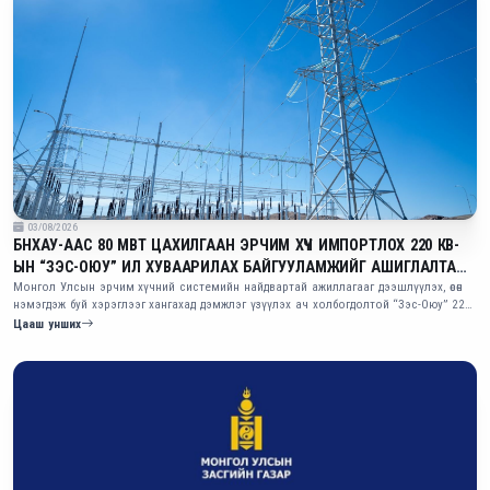
03/08/2026
БНХАУ-ААС 80 МВТ ЦАХИЛГААН ЭРЧИМ ХҮЧ ИМПОРТЛОХ 220 КВ-
ЫН “ЗЭС-ОЮУ” ИЛ ХУВААРИЛАХ БАЙГУУЛАМЖИЙГ АШИГЛАЛТАД
ОРУУЛЛАА
Монгол Улсын эрчим хүчний системийн найдвартай ажиллагааг дээшлүүлэх, өсөн
нэмэгдэж буй хэрэглээг хангахад дэмжлэг үзүүлэх ач холбогдолтой “Зэс-Оюу” 220
кВ-ын ил хуваарилах байгууламжийг өнөөдөр (2026.08.03) Өмнөговь аймаг
Цааш унших
дахь Оюутолгойн уурхайн цогцолборт ашиглалтад орууллаа