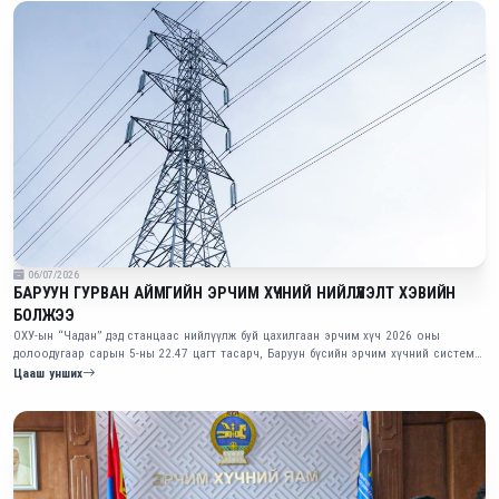
06/07/2026
БАРУУН ГУРВАН АЙМГИЙН ЭРЧИМ ХҮЧНИЙ НИЙЛҮҮЛЭЛТ ХЭВИЙН
БОЛЖЭЭ
ОХУ-ын “Чадан” дэд станцаас нийлүүлж буй цахилгаан эрчим хүч 2026 оны
долоодугаар сарын 5-ны 22.47 цагт тасарч, Баруун бүсийн эрчим хүчний систем
хүчдэлгүй болсон.
Цааш унших