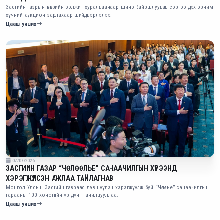
Засгийн газрын өнөөдрийн ээлжит хуралдаанаар шинэ байршлуудад сэргээгдэх эрчим
хүчний аукцион зарлахаар шийдвэрлэлээ.
Цааш унших
07/07/2026
ЗАСГИЙН ГАЗАР “ЧӨЛӨӨЛЬЕ” САНААЧИЛГЫН ХҮРЭЭНД
ХЭРЭГЖҮҮЛСЭН АЖЛАА ТАЙЛАГНАВ
Монгол Улсын Засгийн газраас дэвшүүлэн хэрэгжүүлж буй “Чөлөөлье” санаачилгын
гарааны 100 хоногийн үр дүнг танилцууллаа.
Цааш унших