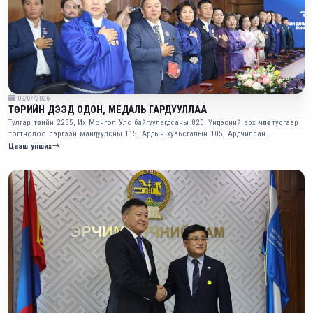
09/07/2026
ТӨРИЙН ДЭЭД ОДОН, МЕДАЛЬ ГАРДУУЛЛАА
Тулгар төрийн 2235, Их Монгол Улс байгуулагдсаны 820, Үндэсний эрх чөлөө, тусгаар
тогтнолоо сэргээн мандуулсны 115, Ардын хувьсгалын 105, Ардчилсан
хувьсгалын 36 жилийн ойг тохиолдуулан эрчим хүчний салбарт олон жил үр
Цааш унших
бүтээлтэй ажиллан, улс эх орныхоо хөгжилд үнэтэй хувь нэмэр оруулсан
эрхмүүдэд Монгол Улсын Ерөнхийлөгчийн зарлигаар төрийн дээд одон, медаль
хүртээлээ