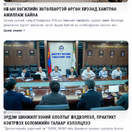
31/07/2026
НҮБ-ЫН ХӨГЖЛИЙН ХӨТӨЛБӨРТЭЙ ӨРГӨН ХҮРЭЭНД ХАМТРАН
АЖИЛЛАЖ БАЙНА
Эрчим хүчний сайд Б.Найдалаа НҮБ-ын Хөгжлийн хөтөлбөрийн суурин төлөөлөгч Матилда
Димовска үүрэгт ажлаа өгч, нутаг буцаж буйтай нь холбогдуулан хүлээн авч
уулзлаа.
Цааш унших
29/07/2026
ЭРДЭМ ШИНЖИЛГЭЭНИЙ ОЛОЛТЫГ ҮЙЛДВЭРЛЭЛ, ПРАКТИКТ
НЭВТРҮҮЛЭХ БОЛОМЖИЙН ТАЛААР ХЭЛЭЛЦЛЭЭ
“Диспетчерийн үндэсний төв” ТӨХХК, МУИС-ийн Шинжлэх ухааны сургууль болон