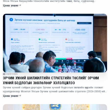
Япон Улсын Кюүшүгийн технологийн институтийн төлөөлөл, багш, судлаачид
оролцсон уулзалт өнөөдөр боллоо.
Цааш унших
28/07/2026
ЭРЧИМ ХҮЧНИЙ ШИЛЖИЛТИЙН СТРАТЕГИЙН ТӨСЛИЙГ ЭРЧИМ
ХҮЧНИЙ БОДЛОГЫН ЗӨВЛӨЛӨӨР ХЭЛЭЛЦҮҮЛЛЭЭ
Эрчим хүчний сайдын дэргэдэх Эрчим хүчний бодлогын зөвлөлийн өнөөдрийн ээлжит
хуралдаанаар Монгол Улсын Эрчим хүчний шилжилтийн стратеги (2026-2050)-ийн
төслийг хэлэлцэж, салбарын урт хугацааны хөгжлийн бодлого, хэрэгжилтийн үндсэн
Цааш унших
чиглэлээр санал солилцлоо