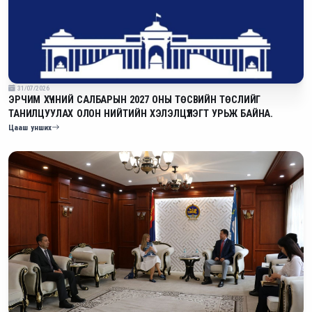
31/07/2026
ЭРЧИМ ХҮЧНИЙ САЛБАРЫН 2027 ОНЫ ТӨСВИЙН ТӨСЛИЙГ
ТАНИЛЦУУЛАХ ОЛОН НИЙТИЙН ХЭЛЭЛЦҮҮЛЭГТ УРЬЖ БАЙНА.
Цааш унших