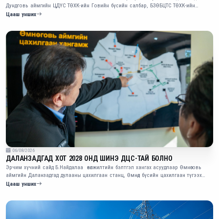
Дундговь аймгийн ЦДҮС ТӨХК-ийн Говийн бүсийн салбар, БЗӨБЦТС ТӨХК-ийн
Дундговь салбарт ажиллалаа.
Цааш унших
06/08/2026
ДАЛАНЗАДГАД ХОТ 2028 ОНД ШИНЭ ДЦС-ТАЙ БОЛНО
Эрчим хүчний сайд Б.Найдалаа өвөлжилтийн бэлтгэл хангах асуудлаар Өмнөговь
аймгийн Даланзадгад дулааны цахилгаан станц, Өмнөд бүсийн цахилгаан түгээх
сүлжээ ТӨХК-д ажиллав
Цааш унших