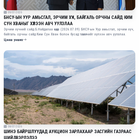
09/07/2026
БНСУ-ЫН УУР АМЬСГАЛ, ЭРЧИМ ХҮЧ, БАЙГАЛЬ ОРЧНЫ САЙД КИМ
СУН ХВАНЫГ ХҮЛЭЭН АВЧ УУЛЗЛАА
Эрчим хүчний сайд Б.Найдалаа өнөөдөр (2026.07.09) БНСУ-ын Уур амьсгал, эрчим хүч,
байгаль орчны сайд Ким Сун Хван болон бусад төлөөлөгчийг хүлээн авч уулзлаа.
Цааш унших
08/07/2026
ШИНЭ БАЙРШЛУУДАД АУКЦИОН ЗАРЛАХААР ЗАСГИЙН ГАЗРААС
ШИЙДВЭРЛЭЛЭЭ