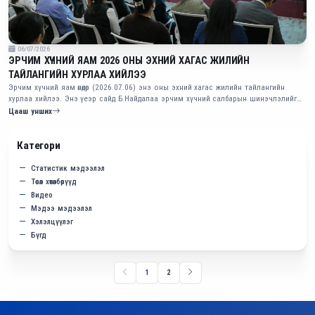
06/07/2026
ЭРЧИМ ХҮЧНИЙ ЯАМ 2026 ОНЫ ЭХНИЙ ХАГАС ЖИЛИЙН
ТАЙЛАНГИЙН ХУРЛАА ХИЙЛЭЭ
Эрчим хүчний яам өнөөдөр (2026.07.06) энэ оны эхний хагас жилийн тайлангийн
хурлаа хийлээ. Энэ үеэр сайд Б.Найдалаа эрчим хүчний салбарын шинэчлэлийг
эхлүүлсэн талаараа тодотгов. Тэрбээр “Бид салбарынхаа өдөр тутмын хэвийн
Цааш унших
ажиллагааг хангахын сацуу ирэх 20 жилийн хөгжлийн суурийг тавилаа.
Категори
Статистик мэдээлэл
Төсөл хөтөлбөрүүд
Видео
Мэдээ мэдээлэл
Хэлэлцүүлэг
Бүгд
1
2