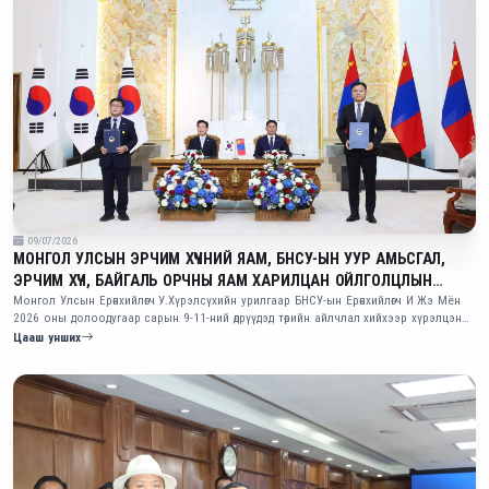
09/07/2026
МОНГОЛ УЛСЫН ЭРЧИМ ХҮЧНИЙ ЯАМ, БНСУ-ЫН УУР АМЬСГАЛ,
ЭРЧИМ ХҮЧ, БАЙГАЛЬ ОРЧНЫ ЯАМ ХАРИЛЦАН ОЙЛГОЛЦЛЫН
САНАМЖ БИЧИГ СОЛИЛЦЛОО
Монгол Улсын Ерөнхийлөгч У.Хүрэлсүхийн урилгаар БНСУ-ын Ерөнхийлөгч И Жэ Мён
2026 оны долоодугаар сарын 9-11-ний өдрүүдэд төрийн айлчлал хийхээр хүрэлцэн
ирээд буй. Айлчлалын үеэр хоёр улсын харилцаа, хамтын ажиллагааг өргөжүүлэн
Цааш унших
хөгжүүлэх чиглэлээр 21 баримт бичигт гарын үсэг зурлаа.